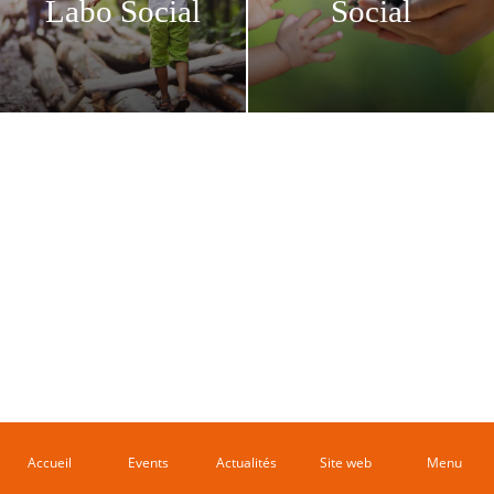
Labo Social
Social
Accueil
Events
Actualités
Site web
Menu